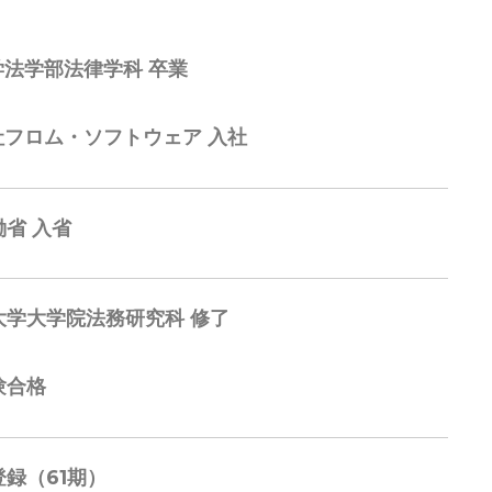
学法学部法律学科 卒業
社フロム・ソフトウェア 入社
省 入省
大学大学院法務研究科 修了
験合格
録（61期）