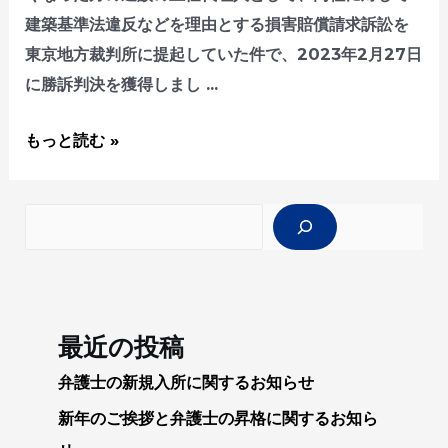
建築基準法違反などを理由とする損害賠償請求訴訟を
東京地方裁判所に提起していた件で、2023年2月27日
に勝訴判決を獲得しまし …
三
もっと読む »
枝
充
検索
弁
護
士
が
最近の投稿
担
当
弁護士の新規入所に関するお知らせ
し
新年のご挨拶と弁護士の昇格に関するお知ら
た