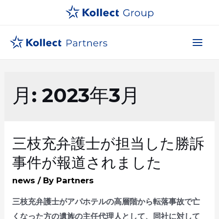
コ
ン
テ
Mai
ン
ツ
Men
へ
月:
2023年3月
ス
キ
ッ
プ
三枝充弁護士が担当した勝訴
事件が報道されました
news
/ By
Partners
三枝充弁護士がアパホテルの高層階から転落事故で亡
くなった方の遺族の主任代理人として、同社に対して