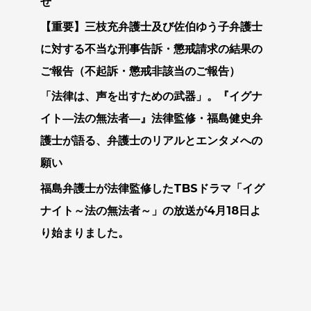
せ
勝
【重要】三枝充弁護士及び佐伯ゆう子弁護士
訴
に対する不当な刑事告訴・懲戒請求の結果の
事
ご報告（不起訴・懲戒非該当のご報告）
件
「法律は、声を出すための武器」。『イグナ
が
イト―法の無法者―』法律監修・福島健史弁
報
道
護士が語る、弁護士のリアルとエンタメへの
さ
願い
れ
福島弁護士が法律監修したTBSドラマ「イグ
ま
ナイト～法の無法者～」の放送が4月18日よ
し
り始まりました。
た